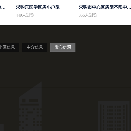
求购区域不限小高层简单装修
求购东区学区房小户型
求购市中心区房型不限中档装
449
人浏览
356
人浏览
小区信息
中介信息
发布房源