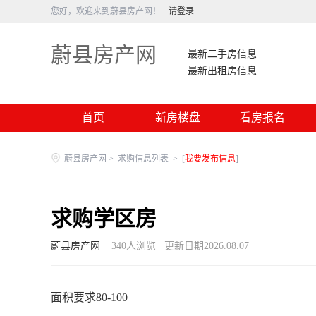
您好，欢迎来到蔚县房产网！
请登录
蔚县房产网
最新二手房信息
最新出租房信息
首页
新房楼盘
看房报名
蔚县房产网
>
求购信息列表
>
[
我要发布信息
]
求购学区房
蔚县房产网
340
人浏览
更新日期2026.08.07
面积要求80-100